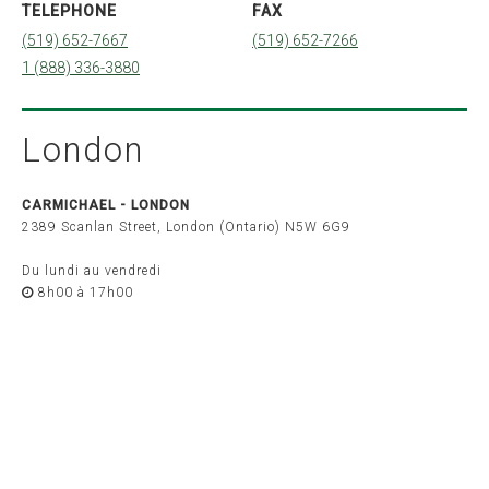
Québec
TELEPHONE
FAX
Montréal
(519) 652-7667
(519) 652-7266
Québec
Sherbrooke
1 (888) 336-3880
Ontario
Barrie
Belleville
London
Brockville
London
Ottawa
Peterborough
CARMICHAEL -
LONDON
Toronto
Windsor
2389 Scanlan Street, London (Ontario) N5W 6G9
Saskatchewan
Du lundi au vendredi
8h00 à 17h00
Alberta
Calgary
Edmonton
Colombie-Britanique
Vancouver
Victoria