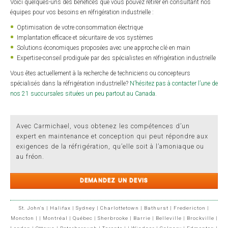
Voici quelques-uns des bénéfices que vous pouvez retirer en consultant nos
équipes pour vos besoins en réfrigération industrielle :
Optimisation de votre consommation électrique
Implantation efficace et sécuritaire de vos systèmes
Solutions économiques proposées avec une approche clé en main
Expertise-conseil prodiguée par des spécialistes en réfrigération industrielle
Vous êtes actuellement à la recherche de techniciens ou concepteurs
spécialisés dans la réfrigération industrielle?
N’hésitez pas à contacter l’une de
nos 21 succursales situées un peu partout au Canada
.
Avec Carmichael, vous obtenez les compétences d’un
expert en maintenance et conception qui peut répondre aux
exigences de la réfrigération, qu’elle soit à l’amoniaque ou
au fréon.
DEMANDEZ UN DEVIS
St. John's
|
Halifax
|
Sydney
|
Charlottetown
|
Bathurst
|
Fredericton
|
Moncton
|
|
Montréal
|
Québec
|
Sherbrooke
|
Barrie
|
Belleville
|
Brockville
|