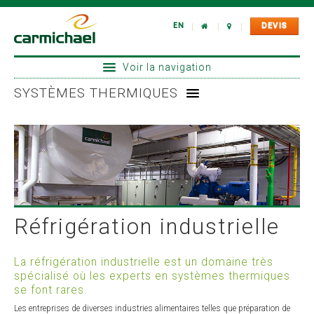
EN
DEVIS
|
|
|
Voir la navigation
SYSTÈMES THERMIQUES
NOTRE ENGAGEMENT
SECTEURS D'ACTIVITÉS
Climatisation industrielle
SERVICES
Climatisation commerciale
Réfrigération industrielle
SYSTÈMES THERMIQUES
Refroidisseurs modulaires
SÉCURITÉ AU TRAVAIL
Réfrigération industrielle
Chaudière et combustion
CARRIÈRES
Régulation automatique
La réfrigération industrielle est un domaine très
Équipement de laboratoire et d'essais
spécialisé où les experts en systèmes thermiques
se font rares.
Climatisation de salle informatique
Les entreprises de diverses industries alimentaires telles que préparation de